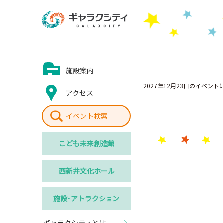
施設案内
2027年12月23日のイベン
アクセス
イベント検索
こども
未来創造館
西新井
文化ホール
施設･
アトラクション
ギャラクシティとは