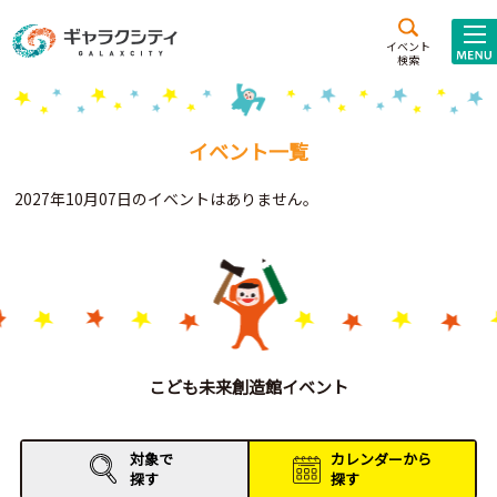
アクセス
施設案内
イベント
検索
こども
西新井
施設･
未来創造館
文化ホール
アトラクション
イベント一覧
ギャラクシティとは
2027年10月07日のイベントはありません。
施設貸出･団体利用
こどもみーてぃんぐ
Gがくえん
ブランドからの
お知らせ
こども未来創造館イベント
いっしょに創る
対象で
カレンダーから
探す
探す
イベントレポート