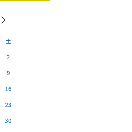
202
土
日
月
火
2
1
2
9
7
8
9
16
14
15
16
23
21
22
23
30
28
29
30