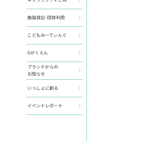
施設貸出･団体利用
2027年9月
こどもみーてぃんぐ
日
月
火
水
木
金
土
Gがくえん
1
2
3
4
ブランドからの
お知らせ
5
6
7
8
9
10
11
いっしょに創る
12
13
14
15
16
17
18
イベントレポート
19
20
21
22
23
24
25
26
27
28
29
30