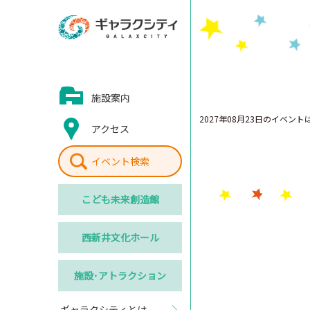
施設案内
2027年08月23日のイベン
アクセス
イベント検索
こども
未来創造館
西新井
文化ホール
施設･
アトラクション
ギャラクシティとは