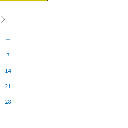
20
土
日
月
火
7
14
5
6
7
21
12
13
14
28
19
20
21
26
27
28