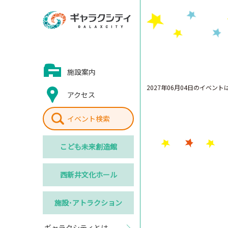
施設案内
2027年06月04日のイベン
アクセス
イベント検索
こども
未来創造館
西新井
文化ホール
施設･
アトラクション
ギャラクシティとは