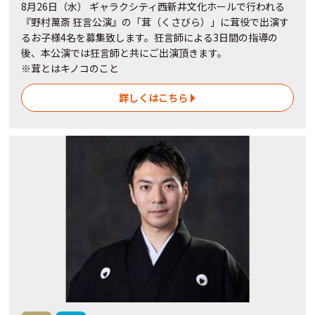
8月26日（水） ギャラクシティ西新井文化ホールで行われる
『野村萬斎 狂言公演』の「茸（くさびら）」に茸役で出演す
るお子様4名を募集致します。狂言師による3日間の指導の
後、本公演では狂言師と共にご出演頂きます。
※茸とはキノコのこと
詳しくはこちら