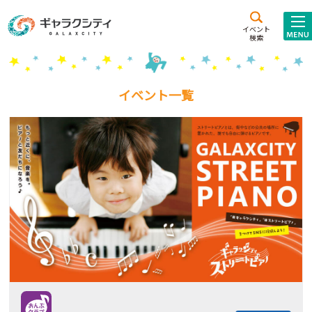
アクセス
施設案内
イベント
検索
こども
西新井
施設･
未来創造館
文化ホール
アトラクション
イベント一覧
ギャラクシティとは
施設貸出･団体利用
こどもみーてぃんぐ
Gがくえん
ブランドからの
お知らせ
いっしょに創る
イベントレポート