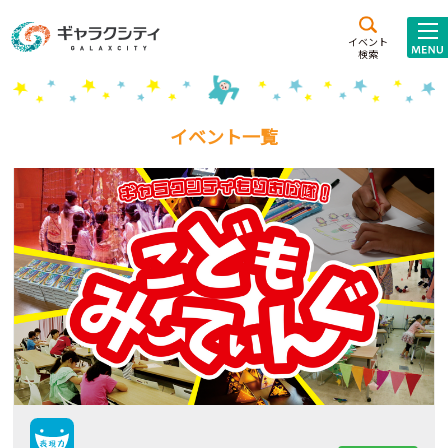
アクセス
施設案内
イベント
検索
こども
西新井
施設･
未来創造館
文化ホール
アトラクション
イベント一覧
ギャラクシティとは
施設貸出･団体利用
こどもみーてぃんぐ
Gがくえん
ブランドからの
お知らせ
いっしょに創る
イベントレポート