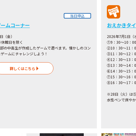
当日申込
ゲームコーナー
おえかきタイ
1日（金）
2026年7月1日
 ※休館日を除く
①9：30～10：
ム部の中高生が作成したゲームで遊べます。懐かしのコン
②10：30～11：0
なゲームにチャレンジしよう！
③11：30～12
④12：30～13：0
⑤13：30～14
詳しくはこちら
⑥14：30～15：0
⑦15：30～16
⑧16：30～17：0
※28日（火）は
水性ペンで床やか