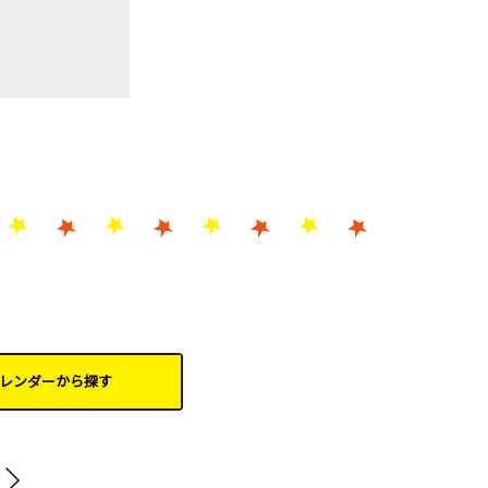
レンダーから
探す
202