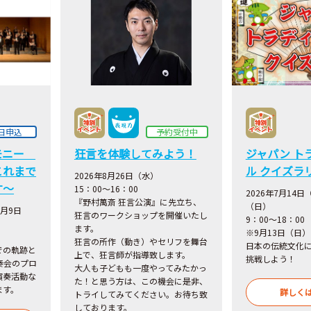
日申込
予約受付中
モニー
狂言を体験してみよう！
ジャパン ト
これまで
ル クイズラ
2026年8月26日（水）
す～
15：00～16：00
2026年7月14日
『野村萬斎 狂言公演』に先立ち、
（日）
8月9日
狂言のワークショップを開催いたし
9：00～18：00
ます。
※9月13日（日）
狂言の所作（動き）やセリフを舞台
日本の伝統文化
での軌跡と
上で、狂言師が指導致します。
挑戦しよう！
奏会のプロ
大人も子どもも一度やってみたかっ
演奏活動な
た！と思う方は、この機会に是非、
ます。
詳しく
トライしてみてください。お待ち致
しております。