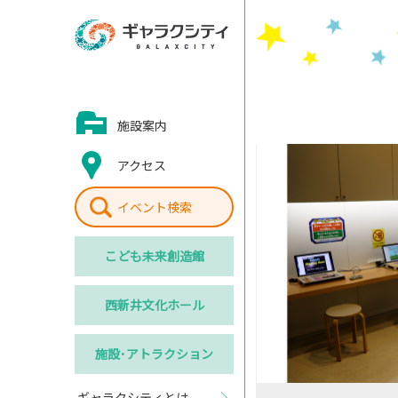
施設案内
アクセス
イベント検索
こども
未来創造館
西新井
文化ホール
施設･
アトラクション
ギャラクシティとは