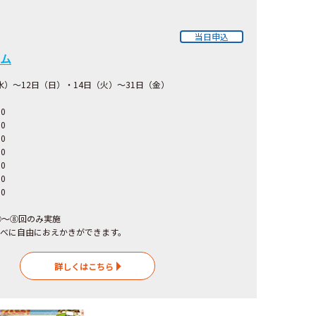
当日申込
ム
（水）～12日（日）・14日（火）～31日（金）
00
0
：00
0
：00
0
：00
0
⑤～⑧回のみ実施
べに自由におえかきができます。
詳しくはこちら