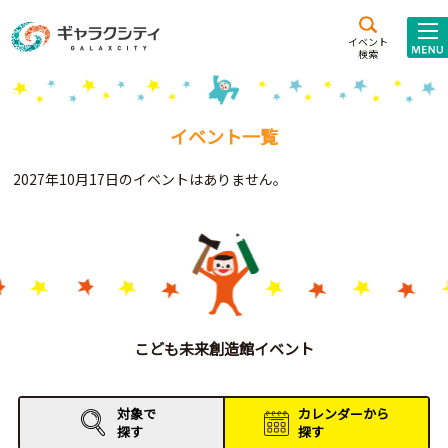
アクセス
施設案内
イベント
検索
こども
西新井
施設･
未来創造館
文化ホール
アトラクション
イベント一覧
ギャラクシティとは
2027年10月17日のイベントはありません。
施設貸出･団体利用
こどもみーてぃんぐ
Gがくえん
ブランドからの
お知らせ
こども未来創造館イベント
いっしょに創る
対象で
カレンダーから
探す
探す
イベントレポート