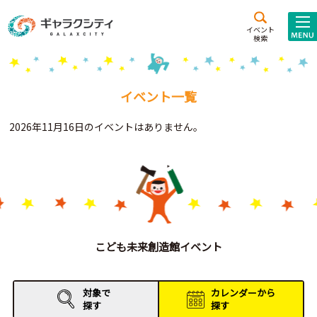
アクセス
施設案内
イベント
検索
こども
西新井
施設･
未来創造館
文化ホール
アトラクション
イベント一覧
ギャラクシティとは
2026年11月16日のイベントはありません。
施設貸出･団体利用
こどもみーてぃんぐ
Gがくえん
ブランドからの
お知らせ
こども未来創造館イベント
いっしょに創る
対象で
カレンダーから
探す
探す
イベントレポート