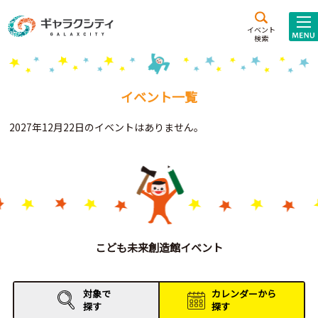
アクセス
施設案内
イベント
検索
こども
西新井
施設･
未来創造館
文化ホール
アトラクション
イベント一覧
ギャラクシティとは
2027年12月22日のイベントはありません。
施設貸出･団体利用
こどもみーてぃんぐ
Gがくえん
ブランドからの
お知らせ
こども未来創造館イベント
いっしょに創る
対象で
カレンダーから
探す
探す
イベントレポート