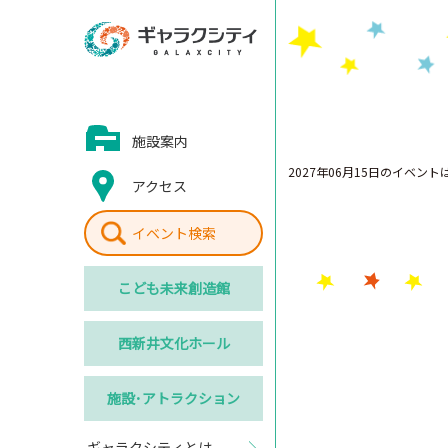
施設案内
2027年06月15日のイベン
アクセス
イベント検索
こども
未来創造館
西新井
文化ホール
施設･
アトラクション
ギャラクシティとは