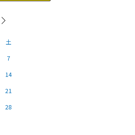
20
土
日
月
火
7
14
5
6
7
21
12
13
14
28
19
20
21
26
27
28