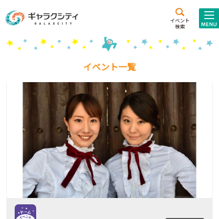
アクセス
施設案内
イベント
検索
こども
西新井
施設･
未来創造館
文化ホール
アトラクション
イベント一覧
ギャラクシティとは
施設貸出･団体利用
こどもみーてぃんぐ
Gがくえん
ブランドからの
お知らせ
いっしょに創る
イベントレポート