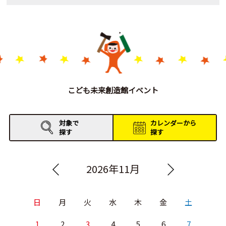
こども未来創造館イベント
対象で
カレンダーから
探す
探す
2026年11月
日
月
火
水
木
金
土
1
2
3
4
5
6
7