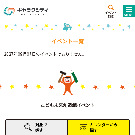
アクセス
施設案内
イベント
検索
こども
西新井
施設･
未来創造館
文化ホール
アトラクション
イベント一覧
ギャラクシティとは
2027年09月07日のイベントはありません。
施設貸出･団体利用
こどもみーてぃんぐ
Gがくえん
ブランドからの
お知らせ
こども未来創造館イベント
いっしょに創る
対象で
カレンダーから
探す
探す
イベントレポート