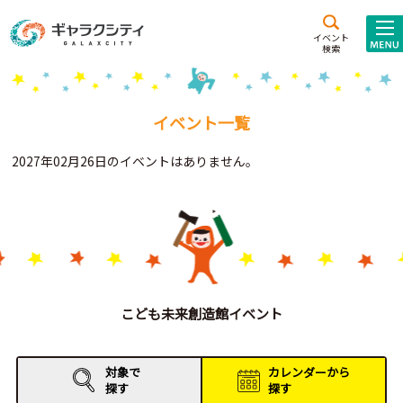
アクセス
施設案内
イベント
検索
こども
西新井
施設･
未来創造館
文化ホール
アトラクション
イベント一覧
ギャラクシティとは
2027年02月26日のイベントはありません。
施設貸出･団体利用
こどもみーてぃんぐ
Gがくえん
ブランドからの
お知らせ
こども未来創造館イベント
いっしょに創る
対象で
カレンダーから
探す
探す
イベントレポート