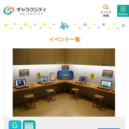
アクセス
施設案内
イベント
検索
こども
西新井
施設･
未来創造館
文化ホール
アトラクション
イベント一覧
ギャラクシティとは
施設貸出･団体利用
こどもみーてぃんぐ
Gがくえん
ブランドからの
お知らせ
いっしょに創る
イベントレポート