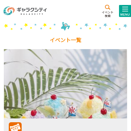
アクセス
施設案内
イベント
検索
こども
西新井
施設･
未来創造館
文化ホール
アトラクション
イベント一覧
ギャラクシティとは
施設貸出･団体利用
こどもみーてぃんぐ
Gがくえん
ブランドからの
お知らせ
いっしょに創る
イベントレポート