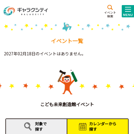
アクセス
施設案内
イベント
検索
こども
西新井
施設･
未来創造館
文化ホール
アトラクション
イベント一覧
ギャラクシティとは
2027年02月18日のイベントはありません。
施設貸出･団体利用
こどもみーてぃんぐ
Gがくえん
ブランドからの
お知らせ
こども未来創造館イベント
いっしょに創る
対象で
カレンダーから
探す
探す
イベントレポート