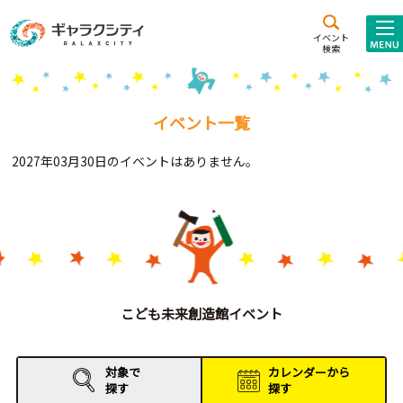
アクセス
施設案内
イベント
検索
こども
西新井
施設･
未来創造館
文化ホール
アトラクション
イベント一覧
ギャラクシティとは
2027年03月30日のイベントはありません。
施設貸出･団体利用
こどもみーてぃんぐ
Gがくえん
ブランドからの
お知らせ
こども未来創造館イベント
いっしょに創る
対象で
カレンダーから
探す
探す
イベントレポート