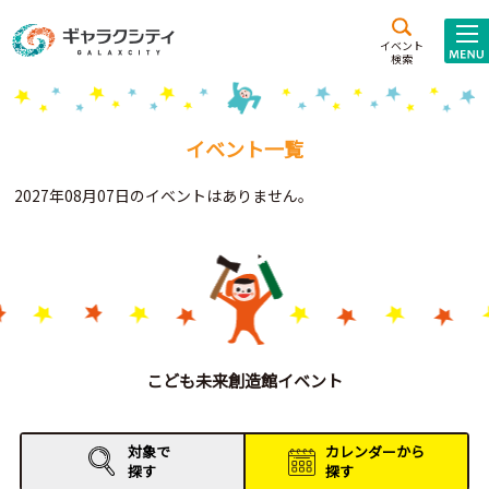
アクセス
施設案内
イベント
検索
こども
西新井
施設･
未来創造館
文化ホール
アトラクション
イベント一覧
ギャラクシティとは
2027年08月07日のイベントはありません。
施設貸出･団体利用
こどもみーてぃんぐ
Gがくえん
ブランドからの
お知らせ
こども未来創造館イベント
いっしょに創る
対象で
カレンダーから
探す
探す
イベントレポート