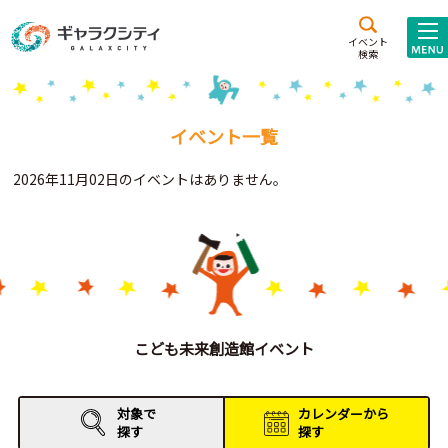
アクセス
施設案内
イベント
検索
こども
西新井
施設･
未来創造館
文化ホール
アトラクション
イベント一覧
ギャラクシティとは
2026年11月02日のイベントはありません。
施設貸出･団体利用
こどもみーてぃんぐ
Gがくえん
ブランドからの
お知らせ
こども未来創造館イベント
いっしょに創る
対象で
カレンダーから
探す
探す
イベントレポート