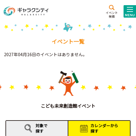
アクセス
施設案内
イベント
検索
こども
西新井
施設･
未来創造館
文化ホール
アトラクション
イベント一覧
ギャラクシティとは
2027年04月16日のイベントはありません。
施設貸出･団体利用
こどもみーてぃんぐ
Gがくえん
ブランドからの
お知らせ
こども未来創造館イベント
いっしょに創る
対象で
カレンダーから
探す
探す
イベントレポート