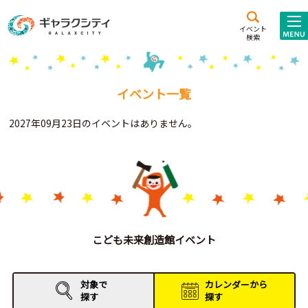
アクセス
施設案内
イベント
検索
こども
西新井
施設･
未来創造館
文化ホール
アトラクション
イベント一覧
ギャラクシティとは
2027年09月23日のイベントはありません。
施設貸出･団体利用
こどもみーてぃんぐ
Gがくえん
ブランドからの
お知らせ
こども未来創造館イベント
いっしょに創る
対象で
カレンダーから
探す
探す
イベントレポート