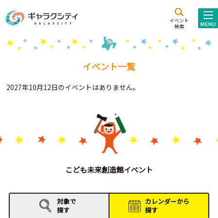
アクセス
施設案内
イベント
検索
こども
西新井
施設･
未来創造館
文化ホール
アトラクション
イベント一覧
ギャラクシティとは
2027年10月12日のイベントはありません。
施設貸出･団体利用
こどもみーてぃんぐ
Gがくえん
ブランドからの
お知らせ
こども未来創造館イベント
いっしょに創る
対象で
カレンダーから
探す
探す
イベントレポート