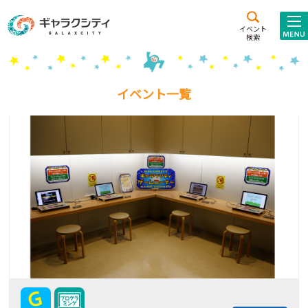
アクセス
施設案内
イベント
検索
こども
西新井
施設･
未来創造館
文化ホール
アトラクション
イベント一覧
ギャラクシティとは
施設貸出･団体利用
こどもみーてぃんぐ
Gがくえん
ブランドからの
お知らせ
いっしょに創る
イベントレポート