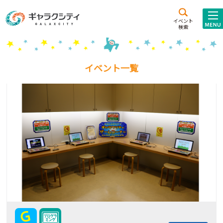
アクセス
施設案内
イベント
検索
こども
西新井
施設･
未来創造館
文化ホール
アトラクション
イベント一覧
ギャラクシティとは
施設貸出･団体利用
こどもみーてぃんぐ
Gがくえん
ブランドからの
お知らせ
いっしょに創る
イベントレポート