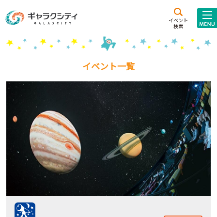
アクセス
施設案内
イベント
検索
こども
西新井
施設･
未来創造館
文化ホール
アトラクション
イベント一覧
ギャラクシティとは
施設貸出･団体利用
こどもみーてぃんぐ
Gがくえん
ブランドからの
お知らせ
いっしょに創る
イベントレポート