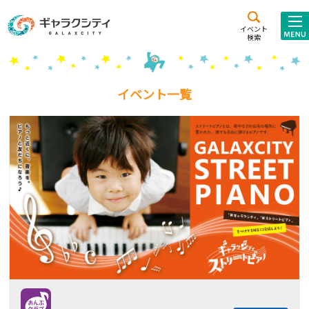
アクセス
施設案内
イベント
検索
こども
西新井
施設･
未来創造館
文化ホール
アトラクション
イベント一覧
ギャラクシティとは
施設貸出･団体利用
こどもみーてぃんぐ
Gがくえん
ブランドからの
お知らせ
いっしょに創る
イベントレポート