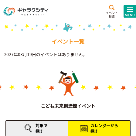
アクセス
施設案内
イベント
検索
こども
西新井
施設･
未来創造館
文化ホール
アトラクション
イベント一覧
ギャラクシティとは
2027年03月19日のイベントはありません。
施設貸出･団体利用
こどもみーてぃんぐ
Gがくえん
ブランドからの
お知らせ
こども未来創造館イベント
いっしょに創る
対象で
カレンダーから
探す
探す
イベントレポート