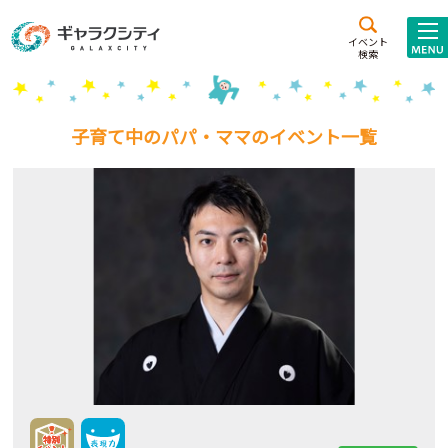
アクセス
施設案内
イベント
検索
こども
西新井
施設･
未来創造館
文化ホール
アトラクション
子育て中のパパ・ママのイベント一覧
ギャラクシティとは
施設貸出･団体利用
こどもみーてぃんぐ
Gがくえん
ブランドからの
お知らせ
いっしょに創る
イベントレポート