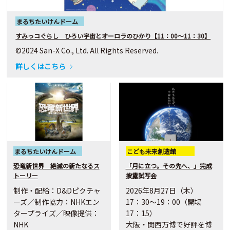
まるちたいけんドーム
すみっコぐらし ひろい宇宙とオーロラのひかり【11：00～11：30】
©2024 San-X Co., Ltd. All Rights Reserved.
詳しくはこちら
まるちたいけんドーム
こども未来創造館
恐竜新世界 絶滅の新たなるス
「月に立つ。その先へ、」完成
トーリー
披露試写会
制作・配給：D&Dピクチャ
2026年8月27日（木）
ーズ／制作協力：NHKエン
17：30～19：00（開場
タープライズ／映像提供：
17：15）
NHK
大阪・関西万博で好評を博