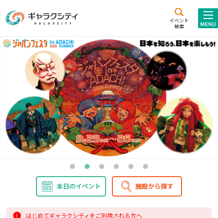
アクセス
施設案内
イベント
検索
こども
西新井
施設･
未来創造館
文化ホール
アトラクション
ギャラクシティとは
施設貸出･団体利用
こどもみーてぃんぐ
Gがくえん
ブランドからの
お知らせ
本日のイベント
施設から探す
いっしょに創る
イベントレポート
はじめてギャラクシティをご利用される方へ