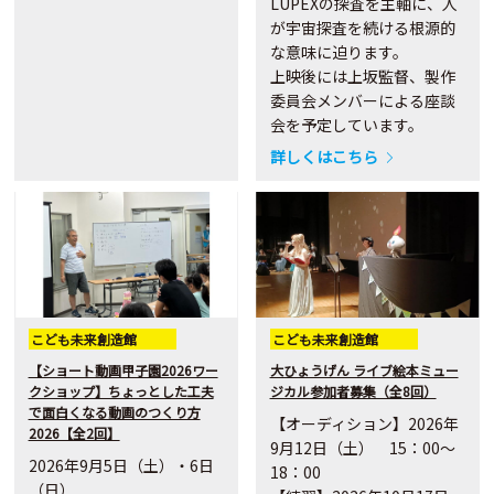
LUPEXの探査を主軸に、人
が宇宙探査を続ける根源的
な意味に迫ります。
上映後には上坂監督、製作
委員会メンバーによる座談
会を予定しています。
詳しくはこちら
こども未来創造館
こども未来創造館
【ショート動画甲子園2026ワー
大ひょうげん ライブ絵本ミュー
クショップ】ちょっとした工夫
ジカル参加者募集（全8回）
で面白くなる動画のつくり方
【オーディション】2026年
2026【全2回】
9月12日（土） 15：00～
2026年9月5日（土）・6日
18：00
（日）