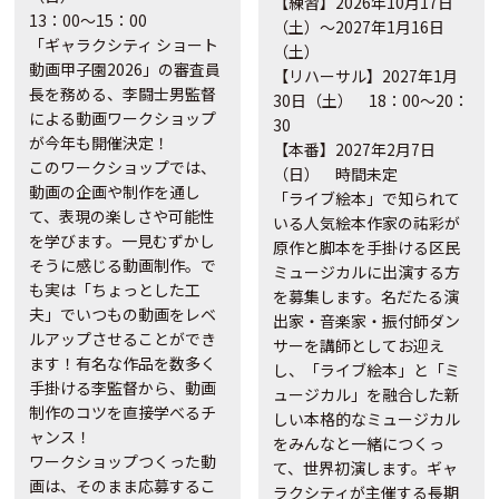
【練習】2026年10月17日
13：00～15：00
（土）～2027年1月16日
「ギャラクシティ ショート
（土）
動画甲子園2026」の審査員
【リハーサル】2027年1月
長を務める、
李闘士男監督
30日（土） 18：00～20：
による動画ワークショップ
30
が今年も開催決定！
【本番】2027年2月7日
このワークショップでは、
（日） 時間未定
動画の企画や制作を通し
「ライブ絵本」で知られて
て、表現の楽しさや可能性
いる人気絵本作家の祐彩が
を学びます。一見むずかし
原作と脚本を手掛ける区民
そうに感じる動画制作。で
ミュージカルに出演する方
も実は「ちょっとした工
を募集します。名だたる演
夫」でいつもの動画をレベ
出家・音楽家・振付師ダン
ルアップさせることができ
サーを講師としてお迎え
ます！有名な作品を数多く
し、「ライブ絵本」と「ミ
手掛ける李監督から、動画
ュージカル」を融合した新
制作のコツを直接学べるチ
しい本格的なミュージカル
ャンス！
をみんなと一緒につくっ
ワークショップつくった動
て、世界初演します。ギャ
画は、そのまま応募するこ
ラクシティが主催する長期