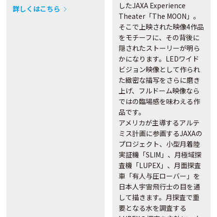
したJAXA Experience
詳しくはこちら
Theater「The MOON」。
そこで上映された映像4作品
をモチーフに、その背後に
隠されたストーリーが明ら
かになります。LEDワイド
ビジョン映像として作られ
た緻密な描写をさらに磨き
上げ、フルドーム映像なら
ではの臨場感を味わえる作
品です。
アメリカが主導するアルテ
ミス計画に参画するJAXAの
プロジェクト、小型月着陸
実証機「SLIM」、月極域探
査機「LUPEX」、月面探査
車「有人与圧ローバー」を
日本人宇宙飛行士の目を通
して描きます。月探査で重
要となる水を調査する