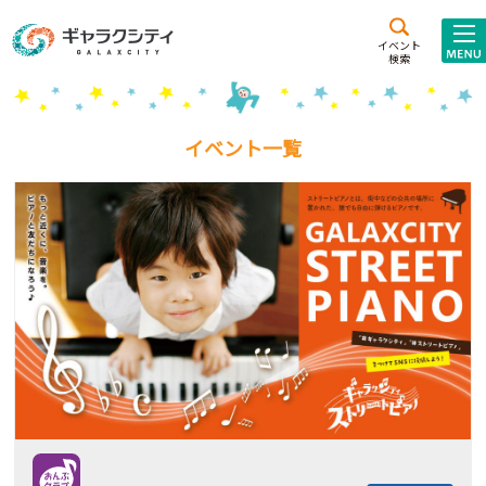
アクセス
施設案内
イベント
検索
こども
西新井
施設･
未来創造館
文化ホール
アトラクション
イベント一覧
ギャラクシティとは
施設貸出･団体利用
こどもみーてぃんぐ
Gがくえん
ブランドからの
お知らせ
いっしょに創る
イベントレポート