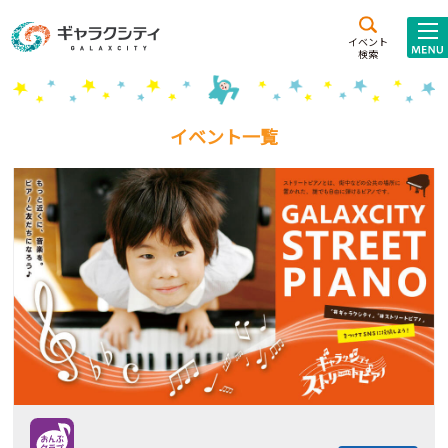
アクセス
施設案内
イベント
検索
こども
西新井
施設･
未来創造館
文化ホール
アトラクション
イベント一覧
ギャラクシティとは
施設貸出･団体利用
こどもみーてぃんぐ
Gがくえん
ブランドからの
お知らせ
いっしょに創る
イベントレポート