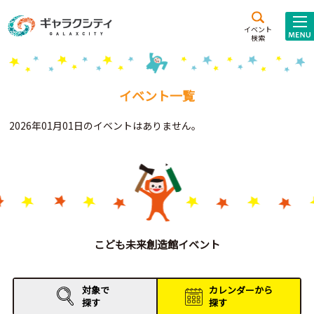
アクセス
施設案内
イベント
検索
こども
西新井
施設･
未来創造館
文化ホール
アトラクション
イベント一覧
ギャラクシティとは
2026年01月01日のイベントはありません。
施設貸出･団体利用
こどもみーてぃんぐ
Gがくえん
ブランドからの
お知らせ
こども未来創造館イベント
いっしょに創る
対象で
カレンダーから
探す
探す
イベントレポート