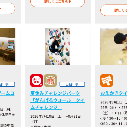
詳しくはこちら
詳しく
日申込
当日申込
ゲームコ
夏休みチャレンジパーク
おえかきタ
「がんばるウォール タイ
2026年8月1日
ムチャレンジ」
22日（土）・27
1日（月）
（土）・31日（
 ※休館日を
2026年7月18日（土）～8月31日
①9：30～10：
（月）
②10：30～11：
ム部の中高
※夏休み期間