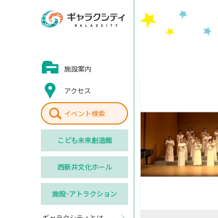
施設案内
アクセス
イベント検索
こども
未来創造館
西新井
文化ホール
施設･
アトラクション
ギャラクシティとは