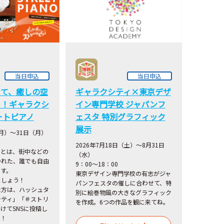
当日申込
当日申込
いて、癒しの空
ギャラクシティ×東京デザ
う！ギャラクシ
イン専門学校 ジャパンフ
ートピアノ
ェスタ 特別グラフィック
展示
月）～31日（月）
2026年7月18日（土）～8月31日
ノとは、街中などの
（水）
かれた、誰でも自由
9：00～18：00
です。
東京デザイン専門学校の有志がジャ
ましょう！
パンフェスタの催しに合わせて、特
た方は、ハッシュタ
別に絵巻物風の大きなグラフィック
シティ」「＃ストリ
を作成。6つの作品を観に来てね。
けてSNSに投稿し
う！