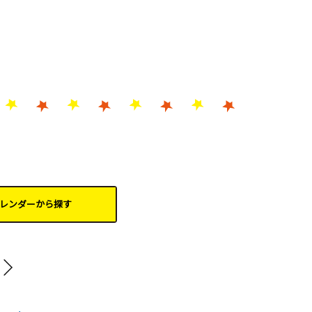
レンダーから
探す
202