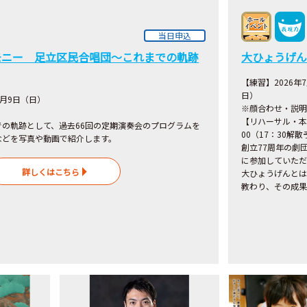
当日申込
モニー 足立区民合唱団～これまでの軌跡
大ひょうげん
【練習】2026年
日）
8月9日（日）
※顔合わせ・説明
【リハーサル・本番
の軌跡として、過去66回の定期演奏会のプログラムを
00（17：30解
などを写真や動画で紹介します。
創立77周年の劇
に参加していただ
詳しくはこちら
大ひょうげんとは
教わり、その成果