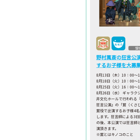
受
野村萬斎の狂言公
するお子様を大募
8月13日（木）10：00〜1
8月18日（火）10：00〜1
8月25日（火）16：00～1
8月26日（水） ギャラク
井文化ホールで行われる
狂言公演』の「茸（くさ
茸役で出演するお子様4
します。狂言師による3日
の後、本公演では狂言師
演頂きます。
※茸とはキノコのこと