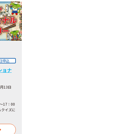
日申込
ショナ
9月13日
～17：00
るクイズに