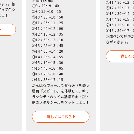
③11：30～12
べます。懐
①9：20～9：40
④12：30～13：
使って色々
②9：55～10：15
⑤13：30～14
よう！
③10：30～10：50
⑥14：30～15：
④11：05～11：25
⑦15：30～16
⑤11：40～12：00
⑧16：30～17：
⑥12：15～12：35
水性ペンで床や
⑦12：50～13：10
きができます。
⑧13：25～13：45
⑨14：00～14：20
詳しく
⑩14：35～14：55
⑪15：10～15：30
⑫15：45～16：05
⑬16：20～16：40
⑭16：55～17：15
がんばるウォールで登る速さを競う
種目「スピード」を体験して、ギャ
ラクシティのタイム基準で金・銀・
銅のメダルシールをゲットしよう！
詳しくはこちら