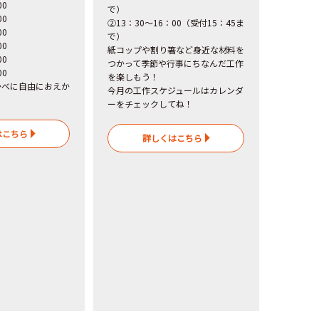
：00
で）
00
②13：30～16：00（受付15：45ま
：00
で）
00
紙コップや割り箸など身近な材料を
：00
つかって季節や行事にちなんだ工作
00
を楽しもう！
かべに自由におえか
今月の工作スケジュールはカレンダ
ーをチェックしてね！
はこちら
詳しくはこちら