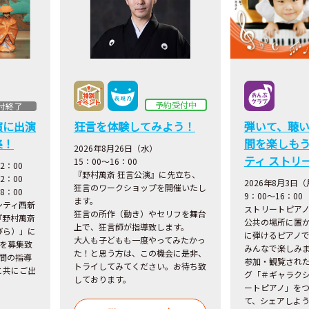
予約受付中
付終了
演に出演
狂言を体験してみよう！
弾いて、聴
集！
間を楽しも
2026年8月26日（水）
ティ ストリ
15：00～16：00
2：00
『野村萬斎 狂言公演』に先立ち、
2：00
2026
年8月3日（
狂言のワークショップを開催いたし
8：00
9：00～16：00
ます。
シティ西新
ストリートピア
狂言の所作（動き）やセリフを舞台
『野村萬斎
公共の場所に置
上で、狂言師が指導致します。
びら）」に
に弾けるピアノ
大人も子どもも一度やってみたかっ
名を募集致
みんなで楽しみ
た！と思う方は、この機会に是非、
間の指導
参加・観覧され
トライしてみてください。お待ち致
と共にご出
グ「＃ギャラク
しております。
ートピアノ」をつ
て、シェアしよ