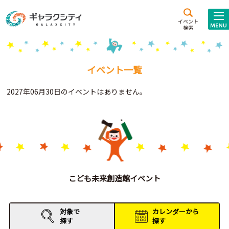
アクセス
施設案内
イベント
検索
こども
西新井
施設･
未来創造館
文化ホール
アトラクション
イベント一覧
ギャラクシティとは
2027年06月30日のイベントはありません。
施設貸出･団体利用
こどもみーてぃんぐ
Gがくえん
ブランドからの
お知らせ
こども未来創造館イベント
いっしょに創る
対象で
カレンダーから
探す
探す
イベントレポート