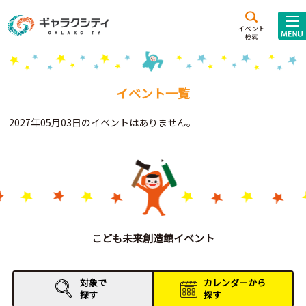
アクセス
施設案内
イベント
検索
こども
西新井
施設･
未来創造館
文化ホール
アトラクション
イベント一覧
ギャラクシティとは
2027年05月03日のイベントはありません。
施設貸出･団体利用
こどもみーてぃんぐ
Gがくえん
ブランドからの
お知らせ
こども未来創造館イベント
いっしょに創る
対象で
カレンダーから
探す
探す
イベントレポート