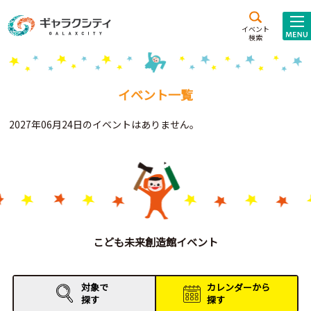
アクセス
施設案内
イベント
検索
こども
西新井
施設･
未来創造館
文化ホール
アトラクション
イベント一覧
ギャラクシティとは
2027年06月24日のイベントはありません。
施設貸出･団体利用
こどもみーてぃんぐ
Gがくえん
ブランドからの
お知らせ
こども未来創造館イベント
いっしょに創る
対象で
カレンダーから
探す
探す
イベントレポート