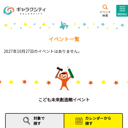
アクセス
施設案内
イベント
検索
こども
西新井
施設･
未来創造館
文化ホール
アトラクション
イベント一覧
ギャラクシティとは
2027年10月27日のイベントはありません。
施設貸出･団体利用
こどもみーてぃんぐ
Gがくえん
ブランドからの
お知らせ
こども未来創造館イベント
いっしょに創る
対象で
カレンダーから
探す
探す
イベントレポート