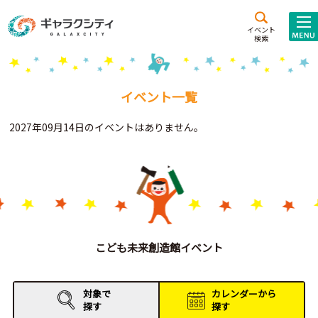
アクセス
施設案内
イベント
検索
こども
西新井
施設･
未来創造館
文化ホール
アトラクション
イベント一覧
ギャラクシティとは
2027年09月14日のイベントはありません。
施設貸出･団体利用
こどもみーてぃんぐ
Gがくえん
ブランドからの
お知らせ
こども未来創造館イベント
いっしょに創る
対象で
カレンダーから
探す
探す
イベントレポート