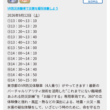
当日申込
VR防災体験車で災害を疑似体験しよう
2026年9月12日（土）
①13：00～13：10
②13：10～13：20
③13：20～13：30
④13：30～13：40
⑤13：40～13：50
⑥13：50～14：00
⑦14：00～14：10
⑧14：10～14：20
⑨14：20～14：30
⑩14：30～14：40
⑪14：40～14：50
⑫14：50～15：00
東京都のVR防災体験車（4人乗り）がやってきます！最新の
バーチャルリアリティ技術を活用した“これまでにない臨場感
あふれる防災訓練”を「お届けする」専用車両です。360°の立
体映像と揺れ・風圧・熱などの演出による、地震・火災・風
水害の疑似体験をして、いざという時のために、命を守る力