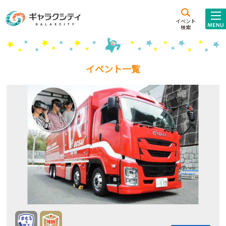
アクセス
施設案内
イベント
検索
こども
西新井
施設･
未来創造館
文化ホール
アトラクション
イベント一覧
ギャラクシティとは
施設貸出･団体利用
こどもみーてぃんぐ
Gがくえん
ブランドからの
お知らせ
いっしょに創る
イベントレポート