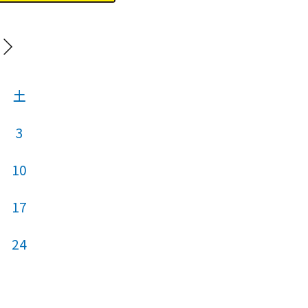
20
土
日
月
火
3
10
2
3
4
17
9
10
11
24
16
17
18
23
24
25