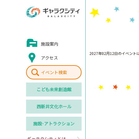
施設案内
2027年02月12日のイベン
アクセス
イベント検索
こども
未来創造館
西新井
文化ホール
施設･
アトラクション
ギャラクシティとは