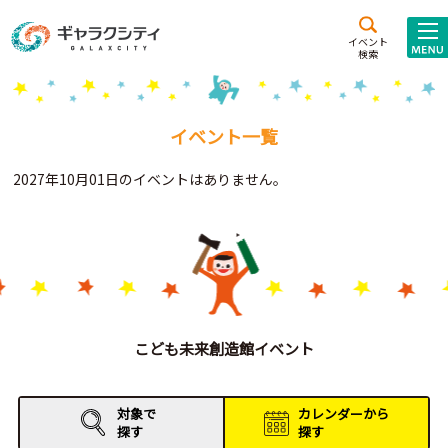
アクセス
施設案内
イベント
検索
こども
西新井
施設･
未来創造館
文化ホール
アトラクション
イベント一覧
ギャラクシティとは
2027年10月01日のイベントはありません。
施設貸出･団体利用
こどもみーてぃんぐ
Gがくえん
ブランドからの
お知らせ
こども未来創造館イベント
いっしょに創る
対象で
カレンダーから
探す
探す
イベントレポート