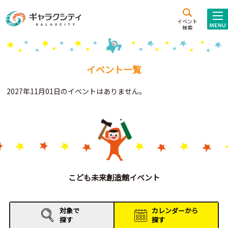
アクセス
施設案内
イベント
検索
こども
西新井
施設･
未来創造館
文化ホール
アトラクション
イベント一覧
ギャラクシティとは
2027年11月01日のイベントはありません。
施設貸出･団体利用
こどもみーてぃんぐ
Gがくえん
ブランドからの
お知らせ
こども未来創造館イベント
いっしょに創る
対象で
カレンダーから
探す
探す
イベントレポート