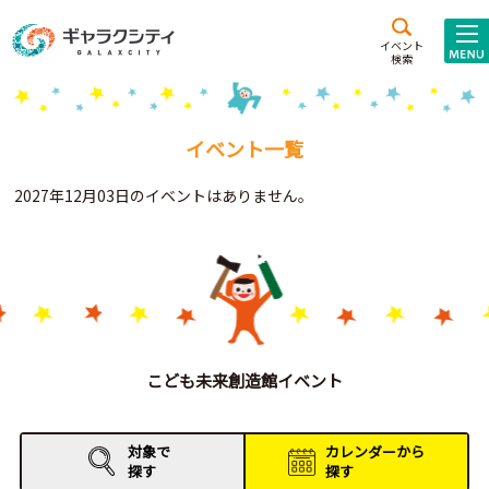
アクセス
施設案内
イベント
検索
こども
西新井
施設･
未来創造館
文化ホール
アトラクション
イベント一覧
ギャラクシティとは
2027年12月03日のイベントはありません。
施設貸出･団体利用
こどもみーてぃんぐ
Gがくえん
ブランドからの
お知らせ
こども未来創造館イベント
いっしょに創る
対象で
カレンダーから
探す
探す
イベントレポート