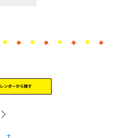
レンダーから
探す
20
土
日
月
火