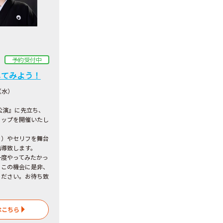
予約受付中
してみよう！
（水）
公演』に先立ち、
ョップを開催いたし
き）やセリフを舞台
指導致します。
一度やってみたかっ
、この機会に是非、
ください。お待ち致
はこちら