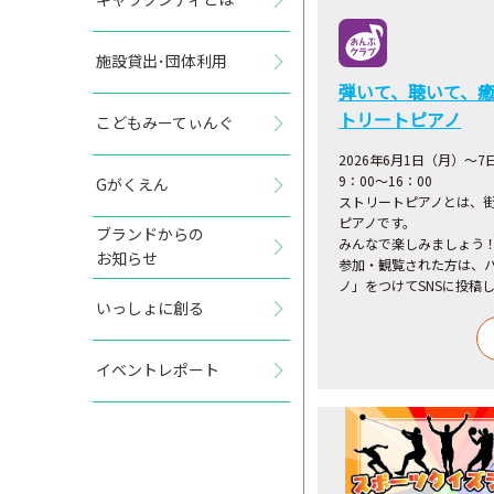
施設貸出･団体利用
弾いて、聴いて、癒
トリートピアノ
こどもみーてぃんぐ
2026
年6月
1
日（月）～7
9：00～16：00
Gがくえん
ストリートピアノとは、
ピアノです。
ブランドからの
みんなで楽しみましょう
お知らせ
参加・観覧された方は、
ノ」をつけてSNSに投稿
いっしょに創る
イベントレポート