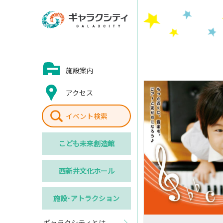
施設案内
アクセス
イベント検索
こども
未来創造館
西新井
文化ホール
施設･
アトラクション
ギャラクシティとは