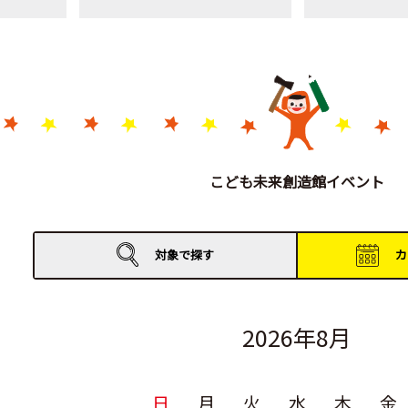
こども未来創造館イベント
対象で
探す
カ
2026年8月
日
月
火
水
木
金