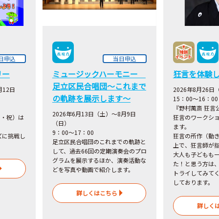
日申込
当日申込
リー
ミュージックハーモニー
狂言を体験
足立区民合唱団～これまで
月12日
2026年8月26日
の軌跡を展示します～
15：00～16：00
『野村萬斎 狂言
2026年6月13日（土）～8月9日
月・祝）
は
狂言のワークシ
（日）
ます。
9：00～17：00
ズに挑戦し
狂言の所作（動
足立区民合唱団のこれまでの軌跡と
上で、狂言師が
して、過去66回の定期演奏会のプロ
大人も子どもも
グラムを展示するほか、演奏活動な
た！と思う方は
どを写真や動画で紹介します。
トライしてみて
しております。
詳しくはこちら
詳しく