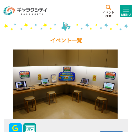
アクセス
施設案内
イベント
検索
こども
西新井
施設･
未来創造館
文化ホール
アトラクション
イベント一覧
ギャラクシティとは
施設貸出･団体利用
こどもみーてぃんぐ
Gがくえん
ブランドからの
お知らせ
いっしょに創る
イベントレポート