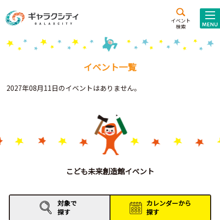
アクセス
施設案内
イベント
検索
こども
西新井
施設･
未来創造館
文化ホール
アトラクション
イベント一覧
ギャラクシティとは
2027年08月11日のイベントはありません。
施設貸出･団体利用
こどもみーてぃんぐ
Gがくえん
ブランドからの
お知らせ
こども未来創造館イベント
いっしょに創る
対象で
カレンダーから
探す
探す
イベントレポート