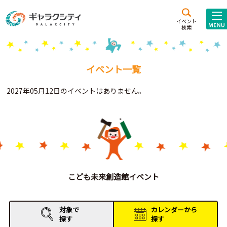
アクセス
施設案内
イベント
検索
こども
西新井
施設･
未来創造館
文化ホール
アトラクション
イベント一覧
ギャラクシティとは
2027年05月12日のイベントはありません。
施設貸出･団体利用
こどもみーてぃんぐ
Gがくえん
ブランドからの
お知らせ
こども未来創造館イベント
いっしょに創る
対象で
カレンダーから
探す
探す
イベントレポート