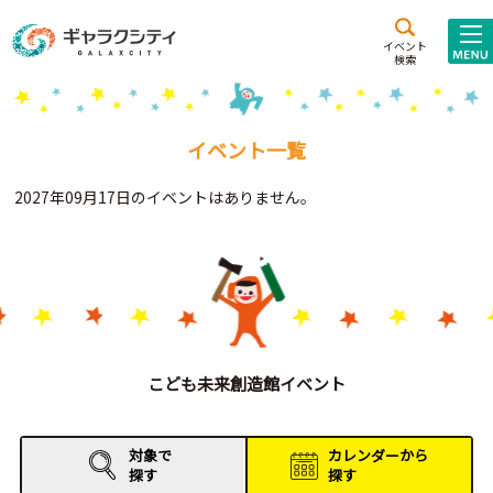
アクセス
施設案内
イベント
検索
こども
西新井
施設･
未来創造館
文化ホール
アトラクション
イベント一覧
ギャラクシティとは
2027年09月17日のイベントはありません。
施設貸出･団体利用
こどもみーてぃんぐ
Gがくえん
ブランドからの
お知らせ
こども未来創造館イベント
いっしょに創る
対象で
カレンダーから
探す
探す
イベントレポート